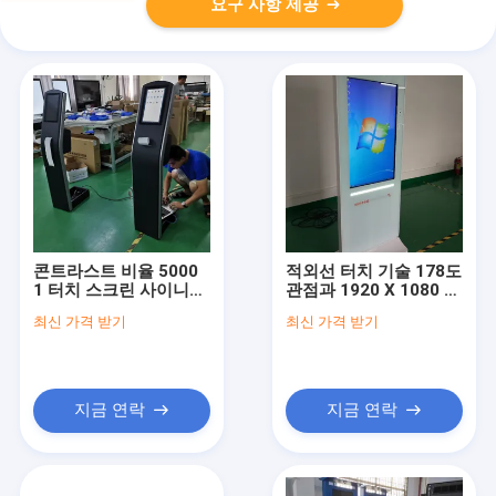
요구 사항 제공
콘트라스트 비율 5000
적외선 터치 기술 178도
1 터치 스크린 사이니지
관점과 1920 X 1080 해
디스플레이 인터랙티브
상도를 갖춘 멀티 터치
최신 가격 받기
최신 가격 받기
정보 키오스크에 최적화
디지털 사이니지
된 8 Ms 응답 시간을 제
공합니다
지금 연락
지금 연락