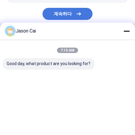
계속하다
Jason Cai
우리의 카테고리
7:15 AM
Good day, what product are you looking for?
다 접촉 디지털 방식으
옥외 LCD 디지털 방식
디지털 방식으로 
로 간판
으로 간판
정된 간판
Desktop Site
홈
사이트맵
연락처
사이트맵
개인정보 보호 정책