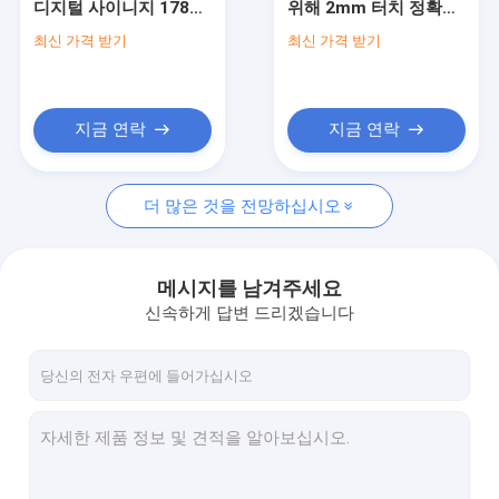
디지털 사이니지 178도
위해 2mm 터치 정확도
좁은 날의 사면 LCD 영상 벽
시야 각도를 제공 인터
와 넓은 178도 시야각을
최신 가격 받기
최신 가격 받기
랙티브 디스플레이 및
특징으로 하는 1920 X
터치 스크린 키오스크
디지털 마케팅을 위해
1080 해상도 멀티 터치
설계
디지털 사이니지
얼굴 인식 적외선 온도계
지금 연락
지금 연락
상호 작용하는 다 접촉 테이블
더 많은 것을 전망하십시오
버스 디지털 간판
셀프 서비스 키오스크
메시지를 남겨주세요
기지개된 LCD 디스플레이
신속하게 답변 드리겠습니다
투명한 lcd 진열장
3D 자필 전시
차 지붕 DVD 플레이어