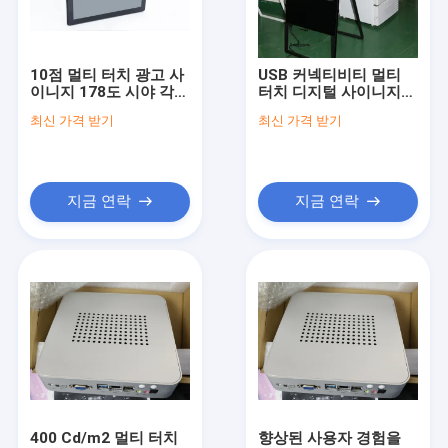
공장 여행
품질 관리
10점 멀티 터치 광고 사
USB 커넥티비티 멀티
이니지 178도 시야 각도
터치 디지털 사이니지
문의하기
를 제공하는 고속 교통
1920 X 1080 해상도와
최신 가격 받기
최신 가격 받기
상업 구역에 적합
터치 내구성 5천만 배
조회를 요청하다
지금 연락
지금 연락
다 접촉 디지털 방식으로 간판
옥외 LCD 디지털 방식으로 간판
디지털 방식으로 잘 고정된 간판
디지털 간판 키오스크
디지털 방식으로 간판 영상 벽
400 Cd/m2 멀티 터치
향상된 사용자 경험을