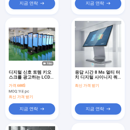
지금 연락
지금 연락
디지털 신호 토템 키오
응답 시간 8 Ms 멀티 터
스크를 광고하는 LCD를
치 디지털 사이니지 쿼
세우는 아이폰 모양이
드 코어 CPU와 400 Cd
가격:
688$
최신 가격 받기
형성된 바닥
m2 밝기 인터랙티브 키
MOQ:
1대 pc
오스크에 완벽
최신 가격 받기
지금 연락
지금 연락