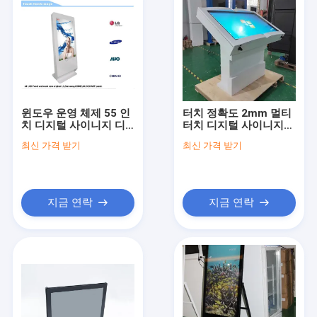
윈도우 운영 체제 55 인
터치 정확도 2mm 멀티
치 디지털 사이니지 디
터치 디지털 사이니지는
스플레이 교육 기관 및
대화형 키오스크용으로
최신 가격 받기
최신 가격 받기
비즈니스 환경에 적합
설계된 5000 1 명암비
와 178도 시야각을 제공
합니다.
지금 연락
지금 연락
집
제품
회사 소개