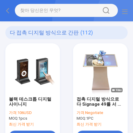
다 접촉 디지털 방식으로 간판
(112)
블랙 데스크톱 디지털
접촉 디지털 방식으로
사이니지
다 Signage 49를 서 있
는 지면 50 인치 K L 디
가격:
106USD
가격:
Negotiate
자인 상호 작용하는 토
MOQ:
1pcs
MOQ:
1PC
템
최신 가격 받기
최신 가격 받기