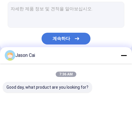
좁은 날의 사면 LCD 영상 벽
터치 스크린 키오스크
얼굴 인식 적외선 온도계
계속하다
상호 작용하는 다 접촉 테이블
Jason Cai
버스 디지털 간판
우리의 카테고리
셀프 서비스 키오스크
7:36 AM
기지개된 LCD 디스플레이
Good day, what product are you looking for?
투명한 lcd 진열장
3D 자필 전시
다 접촉 디지털 방식으
옥외 LCD 디지털 방식
디지털 방식으로 
차 지붕 DVD 플레이어
로 간판
으로 간판
정된 간판