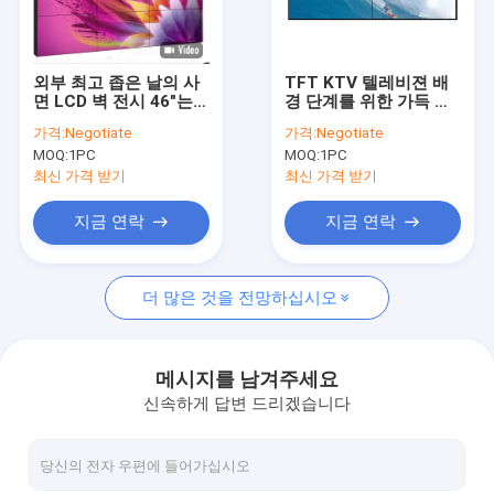
공장 여행
품질 관리
외부 최고 좁은 날의 사
TFT KTV 텔레비젼 배
면 LCD 벽 전시 46"는
경 단계를 위한 가득 차
문의하기
4K 3.5mm 날의 사면
있는 HD 소폭 날의 사면
가격:
Negotiate
가격:
Negotiate
3x3 영상 벽을 했습니다
LCD 영상 벽 55"
MOQ:
1PC
MOQ:
1PC
조회를 요청하다
최신 가격 받기
최신 가격 받기
지금 연락
지금 연락
다 접촉 디지털 방식으로 간판
더 많은 것을 전망하십시오
옥외 LCD 디지털 방식으로 간판
디지털 방식으로 잘 고정된 간판
메시지를 남겨주세요
신속하게 답변 드리겠습니다
디지털 간판 키오스크
디지털 방식으로 간판 영상 벽