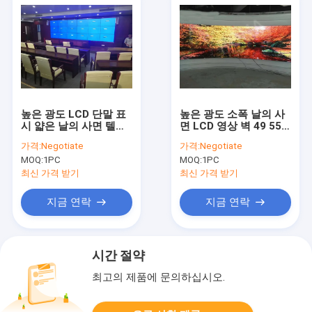
높은 광도 LCD 단말 표
높은 광도 소폭 날의 사
시 얇은 날의 사면 텔레
면 LCD 영상 벽 49 55
비젼 49 영상 벽을 위한
는 0.88mm HD 4K 해결
가격:
Negotiate
가격:
Negotiate
55 인치 3W
책을 조금씩 움직입니다
MOQ:
1PC
MOQ:
1PC
최신 가격 받기
최신 가격 받기
지금 연락
지금 연락
시간 절약
최고의 제품에 문의하십시오.