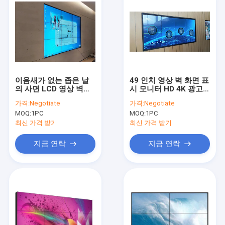
이음새가 없는 좁은 날
49 인치 영상 벽 화면 표
의 사면 LCD 영상 벽
시 모니터 HD 4K 광고
HD 4K 해결책 전시 상
스크린 AC 100v~240v
가격:
Negotiate
가격:
Negotiate
점 우편물을 위한 55 인
50/60HZ
MOQ:
1PC
MOQ:
1PC
치
최신 가격 받기
최신 가격 받기
지금 연락
지금 연락
집
제품
회사 소개