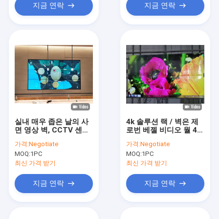
지금 연락
지금 연락
실내 매우 좁은 날의 사
4k 솔루션 랙 / 벽은 제
면 영상 벽, CCTV 센터
로번 베젤 비디오 월 49
를 위한 디지털 방식으
55 인치 적외선 터치를
가격:
Negotiate
가격:
Negotiate
로 Signage 영상 벽
탑재했습니다
MOQ:
1PC
MOQ:
1PC
최신 가격 받기
최신 가격 받기
지금 연락
지금 연락