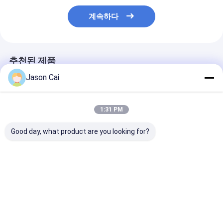
계속하다
추천된 제품
Jason Cai
1:31 PM
Good day, what product are you looking for?
야외 바닥 서식 디지털
휴대용 건전지 광고 전
바닥에 서 있는 I
사이니지
시 선수 32 인치 LCD 디
수 외부 LCD 디
지털 방식으로 Signage
이니지 50000 
간이 건축물
명
최고의 가격
최고의 가격
최고의 