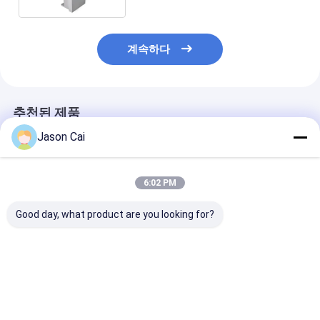
계속하다
추천된 제품
Jason Cai
6:02 PM
Good day, what product are you looking for?
12.1인치 바닥 서 있는
은행 식당을 위한 10 포
터치 스크린 주문
용량 터치 스크린 키오
인트 PCAP 터치스크린
은 구부러진 23.
스크와 THERMAL 프
대기열 관리 키오스크
자급식 키오스크
린터 내장 안드로이드
또는 PC OS 지불 키오
최고의 가격
최고의 가격
최고의 
스크