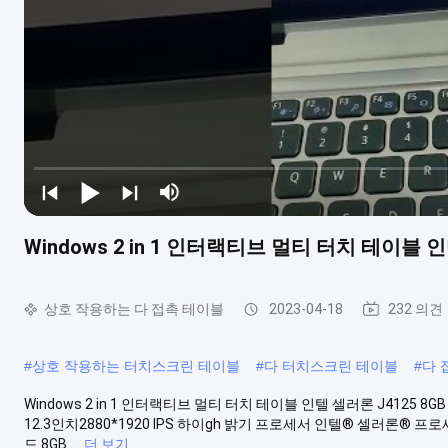
Windows 2 in 1 인터랙티브 멀티 터치 테이블 인
상호 작용하는 다 접촉 테이블
2023-04-18
232 의견
#
상호 작용하는 터치스크린 테이블
#
다 터치스크린 테이블
#
다 
Windows 2 in 1 인터랙티브 멀티 터치 테이블 인텔 셀러론 J4125 8GB 
12.3인치2880*1920 IPS 하이gh 밝기 프로세서 인텔® 셀러론® 프로세서 
드 8GB ...
더 보기