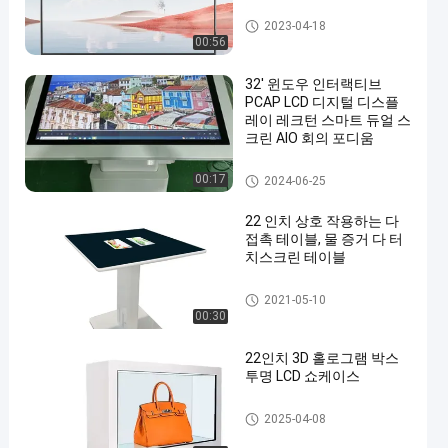
상호 작용하는 다 접촉 테이블
2023-04-18
00:56
32' 윈도우 인터랙티브
PCAP LCD 디지털 디스플
레이 레크턴 스마트 듀얼 스
크린 AIO 회의 포디움
상호 작용하는 다 접촉 테이블
00:17
2024-06-25
22 인치 상호 작용하는 다
접촉 테이블, 물 증거 다 터
치스크린 테이블
상호 작용하는 다 접촉 테이블
2021-05-10
00:30
22인치 3D 홀로그램 박스
투명 LCD 쇼케이스
투명한 lcd 진열장
2025-04-08