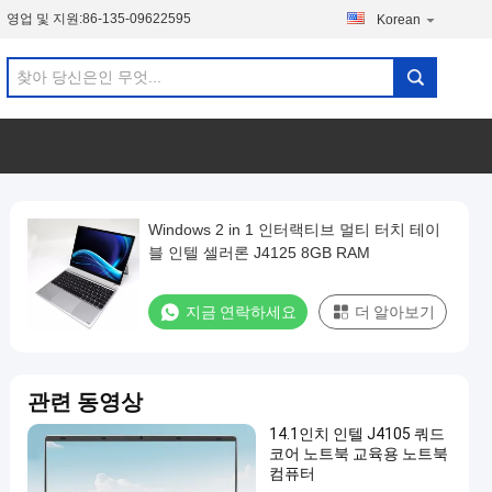
영업 및 지원:
86-135-09622595
Korean
Windows 2 in 1 인터랙티브 멀티 터치 테이
블 인텔 셀러론 J4125 8GB RAM
지금 연락하세요
더 알아보기
관련 동영상
14.1인치 인텔 J4105 쿼드
코어 노트북 교육용 노트북
컴퓨터