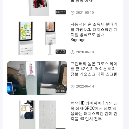
물 금속 상자
터치 스크린 키오스크
00:27
2021-05-10
자동적인 손 소독제 분배기
를 가진 LCD 터치스크린 디
지털 방식으로 실내
Signage
터치 스크린 키오스크
01:13
2020-06-10
프린터와 높은 그로스 화이
트 큰 42 인치 적외선 터치
정보 키오스크 터치 스크린
터치 스크린 키오스크
2022-06-14
00:06
백색 HD 와이파이 1개의 금
속 상자 SPCC에서 상호 작
용하는 터치스크린 간이 건
축물 43 인치 전부