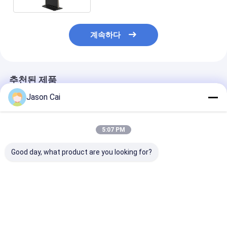
계속하다
추천된 제품
Jason Cai
5:07 PM
Good day, what product are you looking for?
43 55인치 디지털 사이
30 인치 투명한 터치 스
홀로그래픽 투사
니지 키오스크 회전 바
크린 키오스크 홀로그래
키오스크 완전한
닥 스탠드 360도 광고
프 영사기 키오스크
멀티미디어 키
디스플레이
최고의 가격
최고의 가격
최고의 